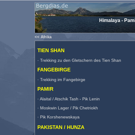
Himalaya - Pami
<< Afrika
TIEN SHAN
·
Trekking zu den Gletschern des Tien Shan
FANGEBIRGE
·
Trekking im Fangebirge
PAMIR
·
Alaital / Atschik Tash
-
Pik Lenin
·
Moskwin Lager / Pik Chetriokh
·
Pik Korshenewskaya
PAKISTAN / HUNZA