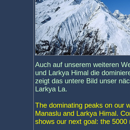
Auch auf unserem weiteren W
und Larkya Himal die dominier
zeigt das untere Bild unser nä
Larkya La.
The dominating peaks on our 
Manaslu and Larkya Himal. Cont
shows our next goal: the 5000