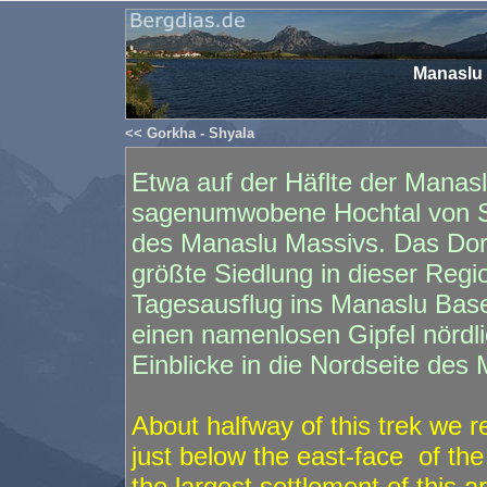
Manaslu 
<< Gorkha - Shyala
Etwa auf der Häflte der Manas
sagenumwobene Hochtal von Sa
des Manaslu Massivs. Das Dorf
größte Siedlung in dieser Regio
Tagesausflug ins Manaslu Base
einen namenlosen Gipfel nördl
Einblicke in die Nordseite des
About halfway of this trek we 
just below the east-face of th
the largest settlement of this 