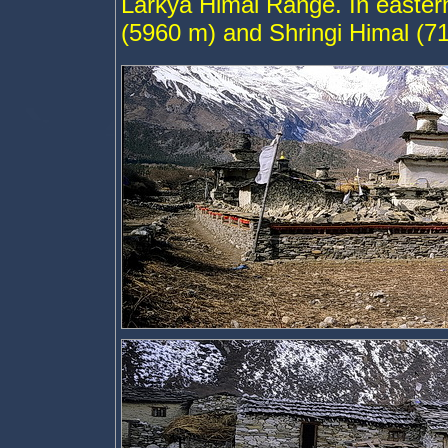
Larkya Himal Range. In easter
(5960 m) and Shringi Himal (7