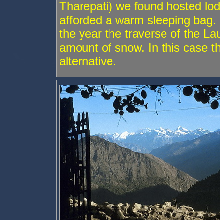
Tharepati) we found hosted lod
afforded a warm sleeping bag.
the year the traverse of the L
amount of snow. In this case 
alternative.