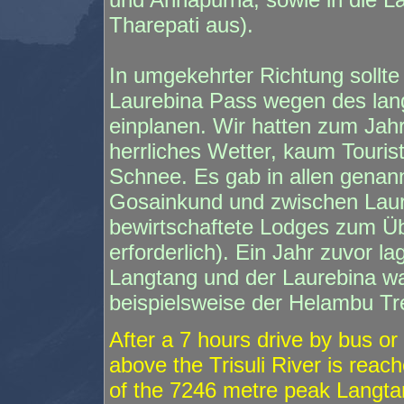
Tharepati aus).
In umgekehrter Richtung sollt
Laurebina Pass wegen des lan
einplanen. Wir hatten zum Ja
herrliches Wetter, kaum Touri
Schnee. Es gab in allen genan
Gosainkund und zwischen Laur
bewirtschaftete Lodges zum Ü
erforderlich). Ein Jahr zuvor la
Langtang und der Laurebina wa
beispielsweise der Helambu Tr
After a 7 hours drive by bus 
above the Trisuli River is reac
of the 7246 metre peak Langtan