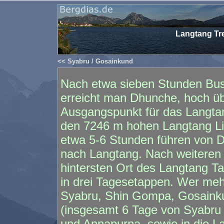
Langtang Tr
<< Syabru / Gosainkund
Nach etwa sieben Stunden Bus
erreicht man Dhunche, hoch üb
Ausgangspunkt für das Langtan
den 7246 m hohen Langtang Lir
etwa 5-6 Stunden führen von 
nach Langtang. Nach weiteren 
hintersten Ort des Langtang 
in drei Tagesetappen. Wer mehr
Syabru, Shin Gompa, Gosainku
(insgesamt 6 Tage von Syabru 
und Annapurna, sowie in die L