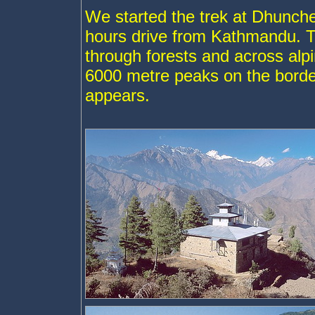
We started the trek at Dhunch
hours drive from Kathmandu. Th
through forests and across alpi
6000 metre peaks on the borde
appears.