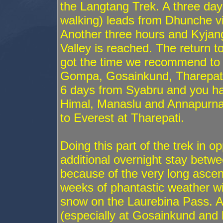
the Langtang Trek. A three day
walking) leads from Dhunche v
Another three hours and Kyjangj
Valley is reached. The return t
got the time we recommend to t
Gompa, Gosainkund, Tharepati t
6 days from Syabru and you ha
Himal, Manaslu and Annapurna
to Everest at Tharepati.
Doing this part of the trek in o
additional overnight stay betw
because of the very long asce
weeks of phantastic weather with
snow on the Laurebina Pass. A
(especially at Gosainkund and