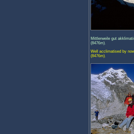
Mittlerweile gut akklima
(8476m).
Well acclimatised by now
(8476m).