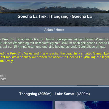
Goecha La Trek: Thangsing - Goecha La
Asien
/
Home
 Prek Chu Tal aufwärts bis zum herrlich gelegenen heiligen Samathi-See in 
kt dieser Wanderung mit dem Aufstieg zum 4940 m hoch gelegenen Goecha L
is auf ca. 10 km näherten und uns eine beeindruckende Bergkulisse umgab.
ed the Prek Chu Valley and finally reacher the beautifully situated Samati L
ent mountain scenery we started the ascent to Goecha La (4940m), the highlig
kms away.
 part
 part
Thangsing (3950m) - Lake Samati (4300m)