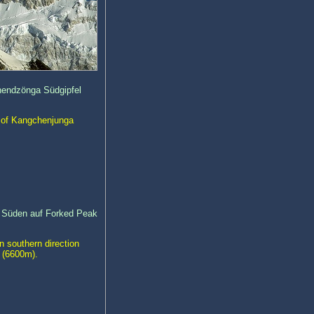
chendzönga Südgipfel
t of Kangchenjunga
 Süden auf Forked Peak
 southern direction
 (6600m).