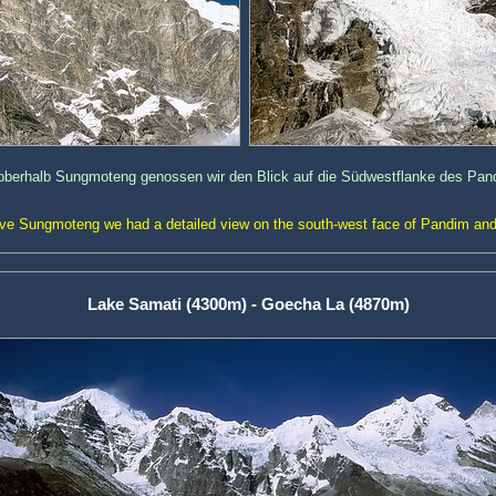
oberhalb Sungmoteng genossen wir den Blick auf die Südwestflanke des Pa
ve Sungmoteng we had a detailed view on the south-west face of Pandim and
Lake Samati (4300m) - Goecha La (4870m)