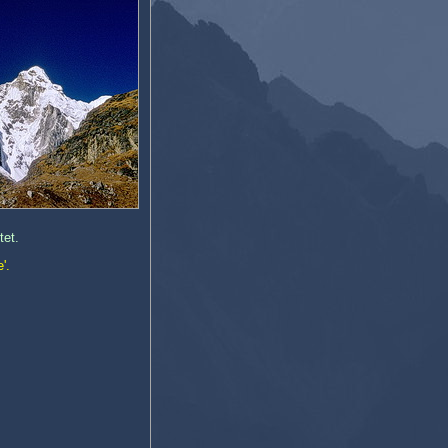
tet.
'.