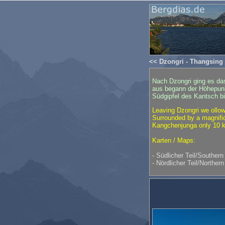
<< Dzongri - Thangsing
Nach Dzongri ging es das
aus begann der Höhepun
Südgipfel des Kantsch b
Leaving Dzongri we ollow
Surrounded by a magnific
Kangchenjunga only 10 
Karten / Maps:
- Südlicher Teil/Southern
- Nördlicher Teil/Northern