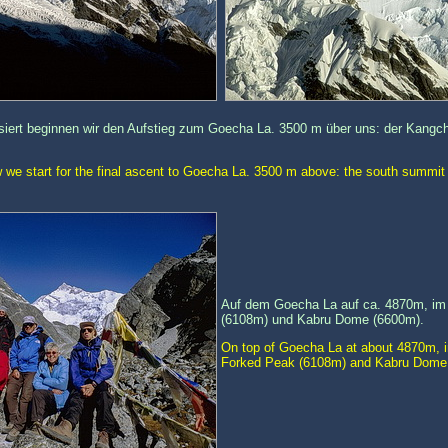
tisiert beginnen wir den Aufstieg zum Goecha La. 3500 m über uns: der Kang
 we start for the final ascent to Goecha La. 3500 m above: the south summi
Auf dem Goecha La auf ca. 4870m, im
(6108m) und Kabru Dome (6600m).
On top of Goecha La at about 4870m, in
Forked Peak (6108m) and Kabru Dome