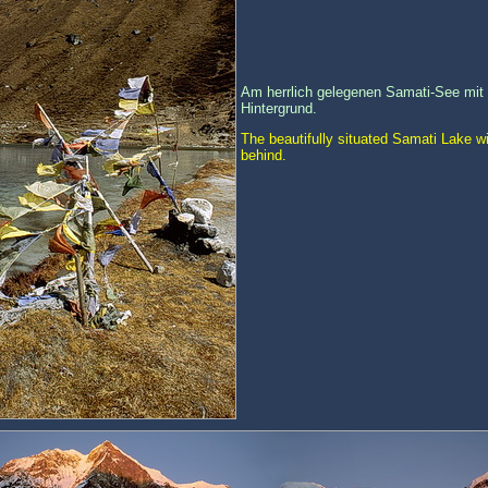
Am herrlich gelegenen Samati-See mit
Hintergrund.
The beautifully situated Samati Lake 
behind.