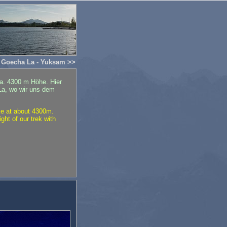
Goecha La - Yuksam >>
ca. 4300 m Höhe. Hier
a, wo wir uns dem
ake at about 4300m.
ht of our trek with