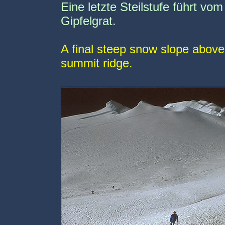
Eine letzte Steilstufe führt v
Gipfelgrat.
A final steep snow slope above
summit ridge.