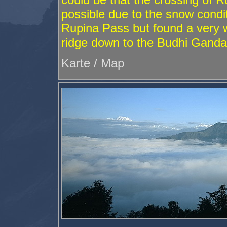
possible due to the snow condi
Rupina Pass but found a very w
ridge down to the Budhi Gandak
Karte / Map