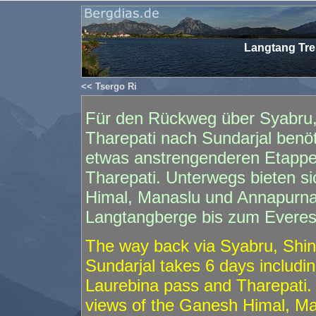
Langtang Tre
<< Tsergo Ri
Für den Rückweg über Syabru
Tharepati nach Sundarjal benöt
etwas anstrengenderen Etappe
Tharepati. Unterwegs bieten s
Himal, Manaslu und Annapurna (
Langtangberge bis zum Everest
The way back via Syabru, Shi
Sundarjal takes 6 days includi
Laurebina pass and Tharepati. 
views of the Ganesh Himal, M