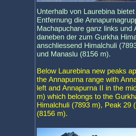
Unterhalb von Laurebina biete
Entfernung die Annapurnagrup
Machapuchare ganz links und A
daneben der zum Gurkha Hima
anschliessend Himalchuli (789
und Manaslu (8156 m).
Below Laurebina new peaks app
the Annapurna range with Ann
left and Annapurna II in the mi
m) which belongs to the Gurkha
Himalchuli (7893 m), Peak 29 
(8156 m).