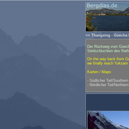
<< Thangsing - Goecha 
Der Rückweg vom Goecha 
Steilschluchten des Rat
On the way back from Go
we finally reach Yuksam (
Karten / Maps:
- Südlicher Teil/Southern
- Nördlicher Teil/Northern