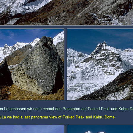
a La genossen wir noch einmal das Panorama auf Forked Peak und Kabru 
 La we had a last panorama view of Forked Peak and Kabru Dome.