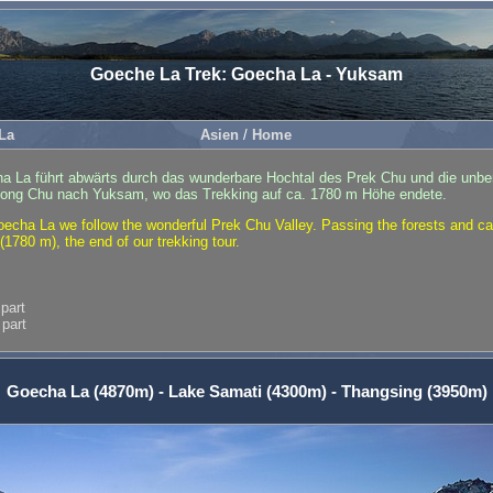
Goeche La Trek: Goecha La - Yuksam
La
Asien
/
Home
La führt abwärts durch das wunderbare Hochtal des Prek Chu und die unbe
hong Chu nach Yuksam, wo das Trekking auf ca. 1780 m Höhe endete.
echa La we follow the wonderful Prek Chu Valley. Passing the forests and 
1780 m), the end of our trekking tour.
 part
 part
Goecha La (4870m) - Lake Samati (4300m) - Thangsing (3950m)