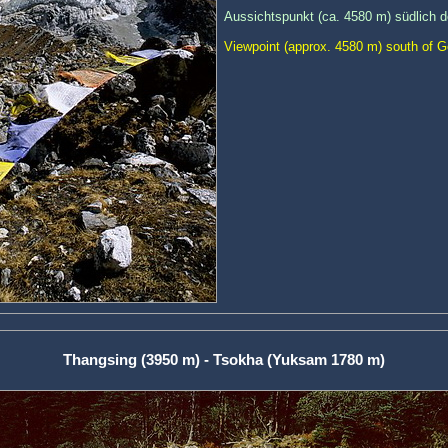
Aussichtspunkt (ca. 4580 m) südlich 
Viewpoint (approx. 4580 m) south of 
Thangsing (3950 m) - Tsokha (Yuksam 1780 m)