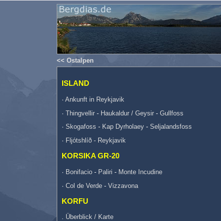
<< Ostalpen
ISLAND
·
Ankunft in Reykjavik
·
Thingvellir
-
Haukaldur / Geysir
-
Gullfoss
·
Skogafoss
-
Kap Dyrholaey
-
Seljalandsfoss
·
Fljótshlíð - Reykjavik
KORSIKA GR-20
·
Bonifacio
-
Paliri
-
Monte Incudine
·
Col de Verde
-
Vizzavona
KORFU
.
Überblick / Karte