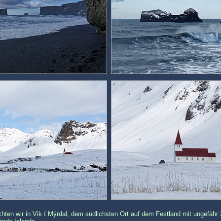
hten wir in Vik í Mýrdal, dem südlichsten Ort auf dem Festland mit ungefäh