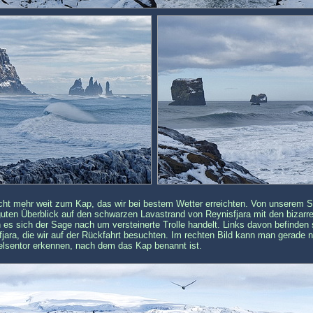
cht mehr weit zum Kap, das wir bei bestem Wetter erreichten. Von unserem S
uten Überblick auf den schwarzen Lavastrand von Reynisfjara mit den bizarr
 es sich der Sage nach um versteinerte Trolle handelt. Links davon befinden
jara, die wir auf der Rückfahrt besuchten. Im rechten Bild kann man gerade 
lsentor erkennen, nach dem das Kap benannt ist.