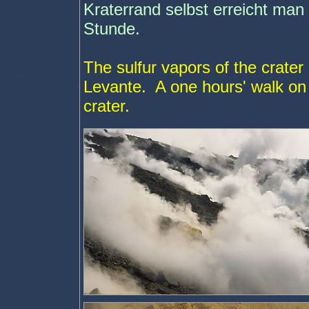
Kraterrand selbst erreicht ma
Stunde.
The sulfur vapors of the crater 
Levante. A one hours' walk on a
crater.