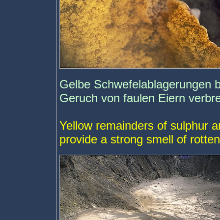
Gelbe Schwefelablagerungen bi
Geruch von faulen Eiern verbre
Yellow remainders of sulphur 
provide a strong smell of rotte