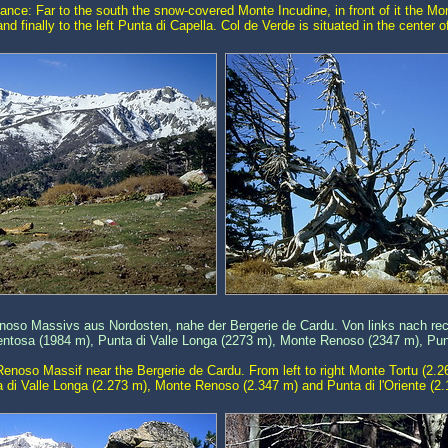
lance: Far to the south the snow-covered Monte Incudine, in front of it the M
d finally to the left Punta di Capella. Col de Verde is situated in the center of
so Massivs aus Nordosten, nahe der Bergerie de Cardu. Von links nach rec
entosa (1984 m), Punta di Valle Longa (2273 m), Monte Renoso (2347 m), Punt
noso Massif near the Bergerie de Cardu. From left to right Monte Tortu (2.2
 di Valle Longa (2.273 m), Monte Renoso (2.347 m) and Punta di l'Oriente (2.