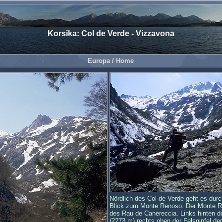
Korsika: Col de Verde - Vizzavona
Europa
/ Home
Nördlich des Col de Verde geht es durch
Blick zum Monte Renoso. Der Monte R
des Rau de Canereccia. Links hinten d
(2273 m) rechts oben der Felsgipfel de