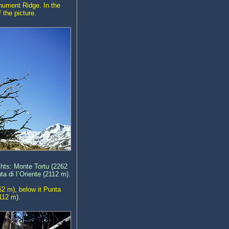
onument Ridge. In the
 the picture.
hts: Monte Tortu (2262
a di l´Oriente (2112 m).
62 m), below it Punta
112 m).