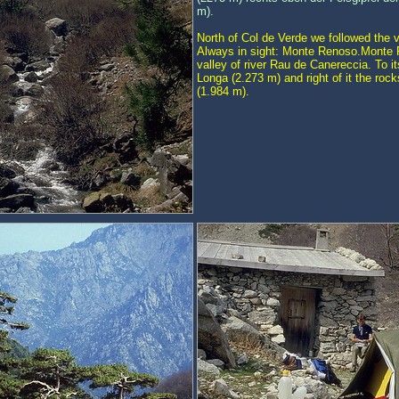
m).
North of Col de Verde we followed the v
Always in sight: Monte Renoso.Monte 
valley of river Rau de Canereccia. To it
Longa (2.273 m) and right of it the roc
(1.984 m).