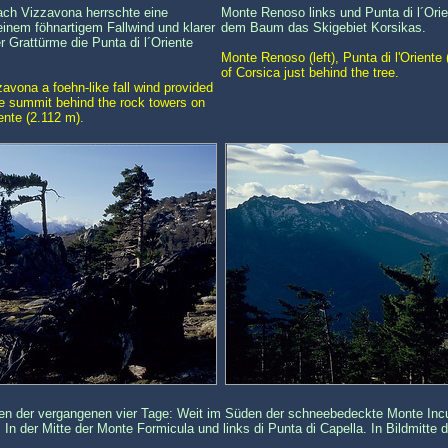
ach Vizzavona herrschte eine
Monte Renoso links und Punta di l´Orien
inem föhnartigem Fallwind und klarer
dem Baum das Skigebiet Korsikas.
r Grattürme die Punta di l´Oriente
Monte Renoso (left), Punta di l'Oriente (
of Corsica just behind the tree.
zavona a foehn-like fall wind provided
The summit behind the rock towers on
iente (2.112 m).
pen der vergangenen vier Tage: Weit im Süden der schneebedeckte Monte Inc
In der Mitte der Monte Formicula und links di Punta di Capella. In Bildmitte 