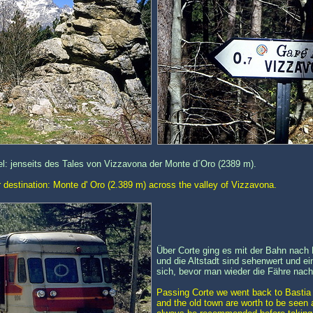
l: jenseits des Tales von Vizzavona der Monte d´Oro (2389 m).
destination: Monte d' Oro (2.389 m) across the valley of Vizzavona.
Über Corte ging es mit der Bahn nach 
und die Altstadt sind sehenwert und ein
sich, bevor man wieder die Fähre nach 
Passing Corte we went back to Bastia 
and the old town are worth to be seen 