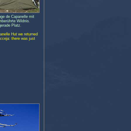
uge de Capanelle mit
unberührte Wildnis.
gerade Platz.
panelle Hut we returned
cceja: there was just