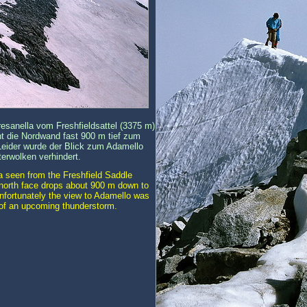
esanella vom Freshfieldsattel (3375 m)
ht die Nordwand fast 900 m tief zum
Leider wurde der Blick zum Adamello
erwolken verhindert.
 seen from the Freshfield Saddle
e north face drops about 900 m down to
Unfortunately the view to Adamello was
 of an upcoming thunderstorm.