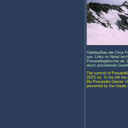
Gipfelaufbau der Cima Pr
aus. Links im Nebel bric
Presanellagletscher ab. 
durch aufziehende Gewitt
The summit of Presanella
(3375 m). To the left th
the Presanella Glacier. 
prevented by the clouds