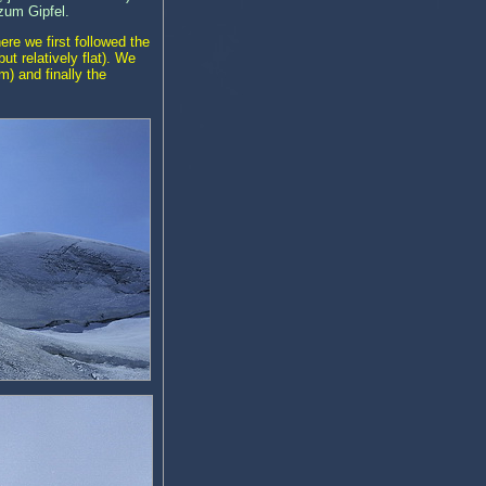
zum Gipfel.
re we first followed the
t relatively flat). We
m) and finally the