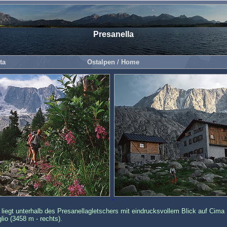
Presanella
ta
Ostalpen
/
Home
liegt unterhalb des Presanellagletschers mit eindrucksvollem Blick auf Cima
lio (3458 m - rechts).