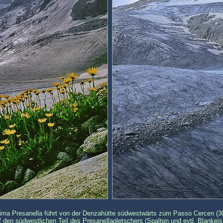
ima Presanella führt von der Denzahütte südwestwärts zum Passo Cercen (30
 den südwestlichen Teil des Presanellagletschers (Spalten und evtl. Blankeis, 