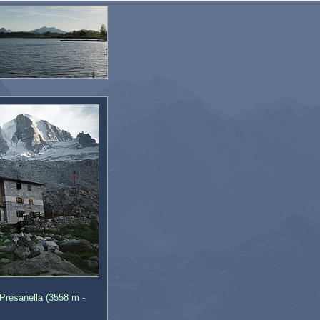
 Presanella (3558 m -