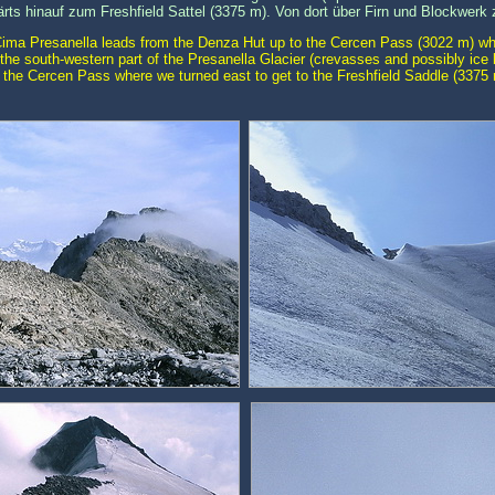
s hinauf zum Freshfield Sattel (3375 m). Von dort über Firn und Blockwerk 
ima Presanella leads from the Denza Hut up to the Cercen Pass (3022 m) whe
the south-western part of the Presanella Glacier (crevasses and possibly ice bu
o the Cercen Pass where we turned east to get to the Freshfield Saddle (3375 