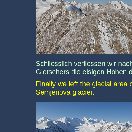
Schliesslich verliessen wir na
Gletschers die eisigen Höhen 
Finally we left the glacial area
Semjenova glacier.