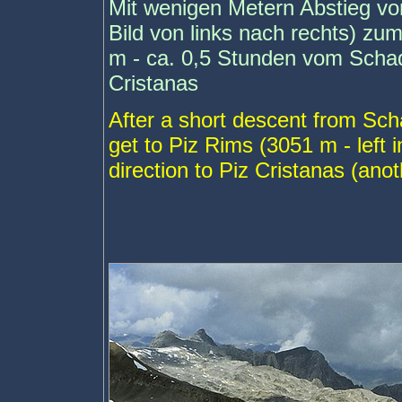
Mit wenigen Metern Abstieg vo
Bild von links nach rechts) zu
m - ca. 0,5 Stunden vom Schad
Cristanas
After a short descent from Scha
get to Piz Rims (3051 m - left 
direction to Piz Cristanas (anot