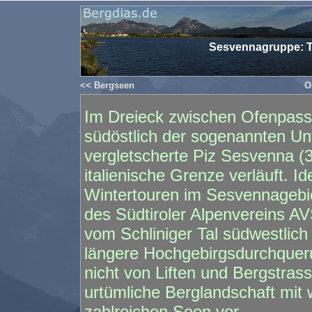
Sesvennagruppe: T
<< Bergseen
O
Im Dreieck zwischen Ofenpass
südöstlich der sogenannten Un
vergletscherte Piz Sesvenna (
italienische Grenze verläuft. 
Wintertouren im Sesvennagebie
des Südtiroler Alpenvereins A
vom Schliniger Tal südwestlic
längere Hochgebirgsdurchquer
nicht von Liften und Bergstras
urtümliche Berglandschaft mit
zahlreichen Seen vor.