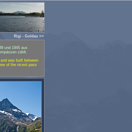
Rigi - Goldau >>
939 und 1945 aus
pempässen zählt.
 and was built between
one of the nicest pass