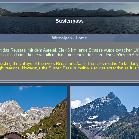
Sustenpass
Westalpen
/
Home
t das Reusstal mit dem Aaretal. Die 45 km lange Strasse wurde zwischen 1
ebaut und dient heute vor allem dem Tourismus, da sie zu den schönsten Al
cting the valleys of the rivers Reuss and Aare. The pass road is 45 km long
ic reasons. Nowadays the Susten Pass is mainly a tourist attraction as it is 