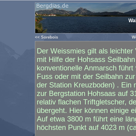
Wal
<< Sorebois
We
Der Weissmies gilt als leichte
mit Hilfe der Hohsass Seilbah
konventionelle Anmarsch führ
Fuss oder mit der Seilbahn zu
der Station Kreuzboden) . Ein 
zur Bergstation Hohsaas auf 3
relativ flachen Triftgletscher, d
übergeht. Hier können einige e
Auf etwa 3800 m führt eine lä
höchsten Punkt auf 4023 m (ca