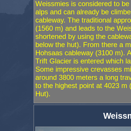
Weissmies is considered to be 
alps and can already be climb
cableway. The traditional app
(1560 m) and leads to the Weis
shortened by using the cablew
below the hut). From there a ma
Hohsaas cableway (3100 m). A s
Trift Glacier is entered which l
Some impressive crevasses mig
around 3800 meters a long tra
to the highest point at 4023 m
Hut).
Weissm