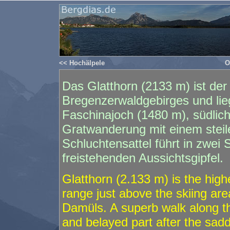
<< Hochälpele
O
Das Glatthorn (2133 m) ist der
Bregenzerwaldgebirges und lie
Faschinajoch (1480 m), südlic
Gratwanderung mit einem stei
Schluchtensattel führt in zwei 
freistehenden Aussichtsgipfel.
Glatthorn (2.133 m) is the hig
range just above the skiing ar
Damüls. A superb walk along the
and belayed part after the saddl