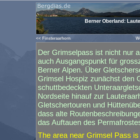
Berner Oberland: Laute
<< Finsteraarhorn
We
Der Grimselpass ist nicht nur a
auch Ausgangspunkt für grossz
Berner Alpen. Über Gletschersc
Grimsel Hospiz zunächst den G
schuttbedeckten Unteraargletsc
Nordseite hinauf zur Lauteraar
Gletschertouren und Hüttenüber
dass alte Routenbeschreibung
das Auftauen des Permafrostes
The area near Grimsel Pass is 