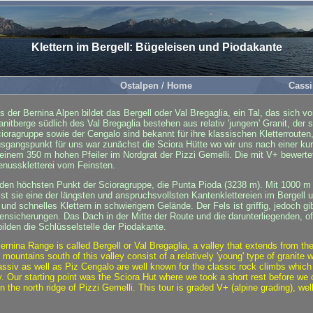
Klettern im Bergell: Bügeleisen und Piodakante
Ostalpen
/
Home
Cassi
 der Bernina Alpen bildet das Bergell oder Val Bregaglia, ein Tal, das sich
nitberge südlich des Val Bregaglia bestehen aus relativ 'jungem' Granit, der s
cioragruppe sowie der Cengalo sind bekannt für ihre klassischen Kletterrouten
sgangspunkt für uns war zunächst die Sciora Hütte wo wir uns nach einer k
inem 350 m hohen Pfeiler im Nordgrat der Pizzi Gemelli. Die mit V+ bewertet
enusskletterei vom Feinsten.
f den höchsten Punkt der Scioragruppe, die Punta Pioda (3238 m). Mit 1000 
ist sie eine der längsten und anspruchsvollsten Kantenklettereien im Bergell 
nd schnelles Klettern in schwierigem Gelände. Der Fels ist griffig, jedoch gi
ensicherungen. Das Dach in der Mitte der Route und die darunterliegenden, o
 bilden die Schlüsselstelle der Piodakante.
ernina Range is called Bergell or Val Bregaglia, a valley that extends from t
mountains south of this valley consist of a relatively 'young' type of granite wh
assiv as well as Piz Cengalo are well known for the classic rock climbs whic
ury. Our starting point was the Sciora Hut where we took a short rest before we
r in the north ridge of Pizzi Gemelli. This tour is graded V+ (alpine grading), we