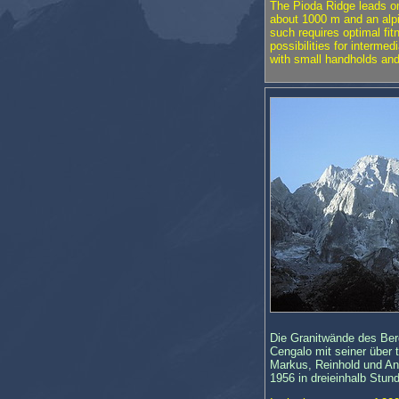
The Pioda Ridge leads on 
about 1000 m and an alpi
such requires optimal fitn
possibilities for interme
with small handholds and
Die Granitwände des Ber
Cengalo mit seiner über
Markus, Reinhold und And
1956 in dreieinhalb Stund