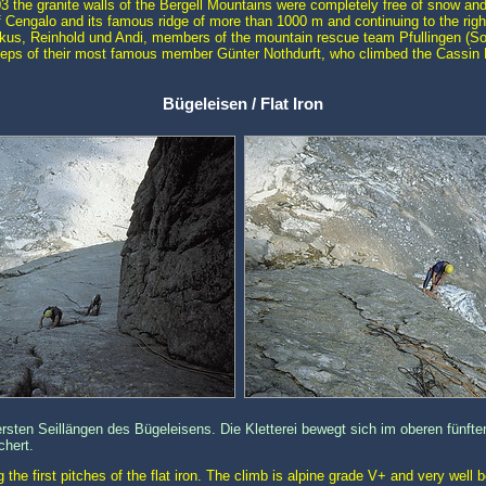
 the granite walls of the Bergell Mountains were completely free of snow and i
 Cengalo and its famous ridge of more than 1000 m and continuing to the righ
kus, Reinhold und Andi, members of the mountain rescue team Pfullingen (S
 steps of their most famous member Günter Nothdurft, who climbed the Cassin 
Bügeleisen / Flat Iron
rsten Seillängen des Bügeleisens. Die Kletterei bewegt sich im oberen fünften
chert.
the first pitches of the flat iron. The climb is alpine grade V+ and very well 