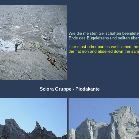
Wie die meisten Seilschaften beendete
Ende des Bügeleisens und seilten über
Like most other parties we finished the
the flat iron and abseiled down the sam
Sciora Gruppe - Piodakante