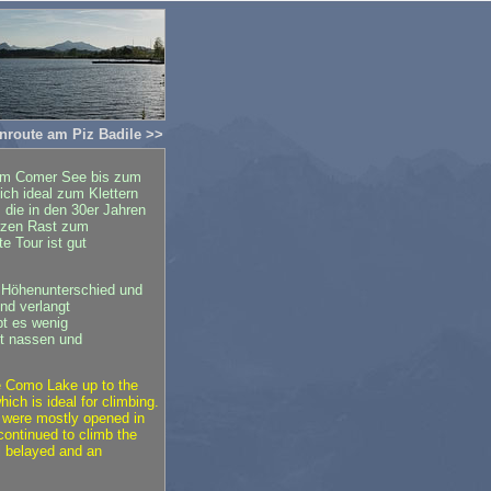
nroute am Piz Badile >>
 vom Comer See bis zum
ich ideal zum Klettern
, die in den 30er Jahren
urzen Rast zum
e Tour ist gut
m Höhenunterschied und
und verlangt
bt es wenig
ft nassen und
he Como Lake up to the
ich is ideal for climbing.
h were mostly opened in
 continued to climb the
ll belayed and an