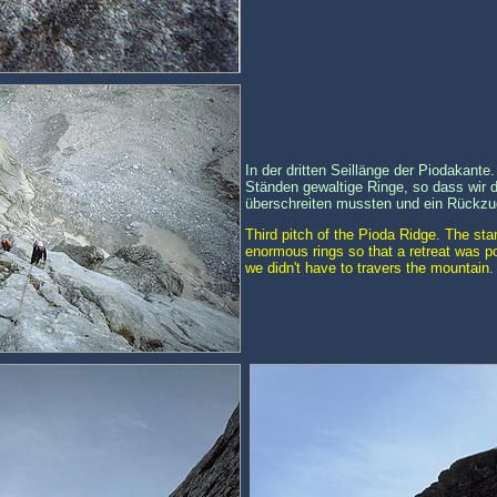
In der dritten Seillänge der Piodakante
Ständen gewaltige Ringe, so dass wir 
überschreiten mussten und ein Rückzug
Third pitch of the Pioda Ridge. The st
enormous rings so that a retreat was p
we didn't have to travers the mountain.