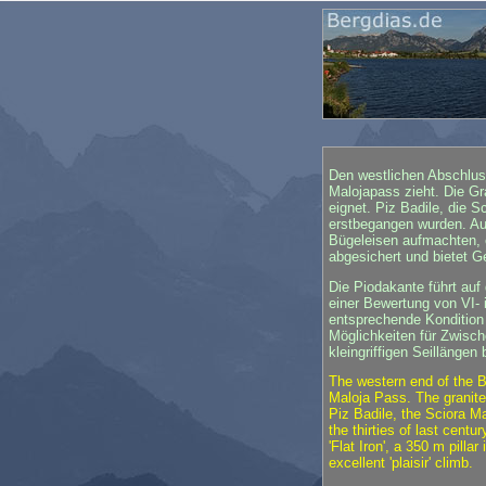
Den westlichen Abschluss
Malojapass zieht. Die Gra
eignet. Piz Badile, die S
erstbegangen wurden. Au
Bügeleisen aufmachten, e
abgesichert und bietet G
Die Piodakante führt au
einer Bewertung von VI- 
entsprechende Kondition u
Möglichkeiten für Zwisch
kleingriffigen Seillängen
The western end of the B
Maloja Pass. The granite 
Piz Badile, the Sciora M
the thirties of last cent
'Flat Iron', a 350 m pilla
excellent 'plaisir' climb.