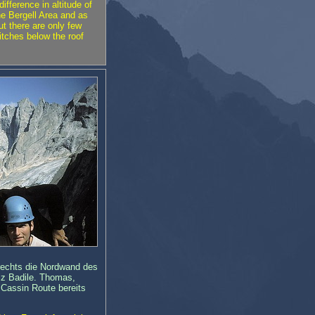
fference in altitude of
he Bergell Area and as
but there are only few
itches below the roof
rechts die Nordwand des
iz Badile. Thomas,
 Cassin Route bereits