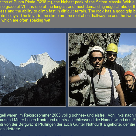
top of Punta Pioda (3238 m), the highest peak of the Sciora Massiv. With a di
ne grade of VI- it is one of the longest and most demanding ridge climbs of t
ess and the ability to climb fast in difficult terrain. The rock has a good grip 
diate belays. The keys to the climb are the roof about halfway up and the two p
 which are often soaking wet.
gell waren im Rekordsommer 2003 völlig schnee- und eisfrei. Von links nach 
 tausend Meter hohen Kante und rechts anschliessend die Nordostwand des P
i von der Bergwacht Pfullingen der auch Günter Nothdurft angehörte, der die
en kletterte.