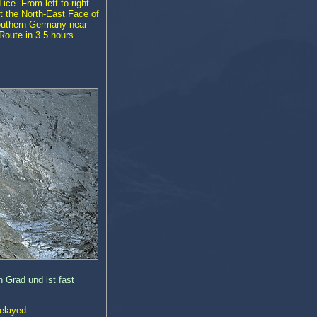
ce. From left to right
t the North-East Face of
outhern Germany near
Route in 3.5 hours
 Grad und ist fast
belayed.