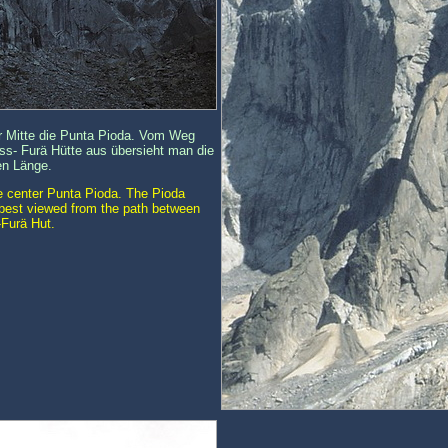
er Mitte die Punta Pioda. Vom Weg
ss- Furä Hütte aus übersieht man die
en Länge.
e center Punta Pioda. The Pioda
is best viewed from the path between
-Furä Hut.