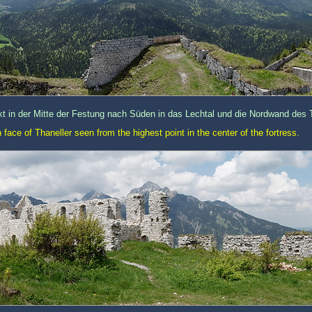
 in der Mitte der Festung nach Süden in das Lechtal und die Nordwand des T
 face of Thaneller seen from the highest point in the center of the fortress.