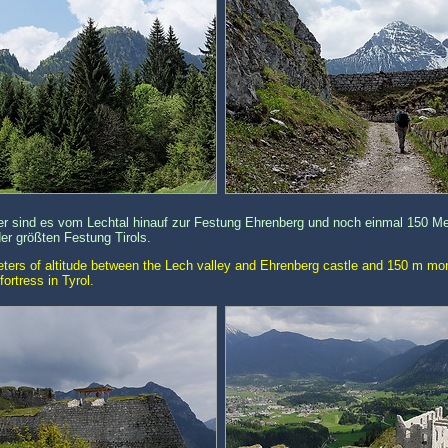
 sind es vom Lechtal hinauf zur Festung Ehrenberg und noch einmal 150 Met
er größten Festung Tirols.
eters of altitude between the Lech valley and Ehrenberg castle and 150 m more
ortress in Tyrol.