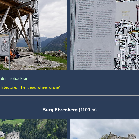
der Tretradkran.
chitecture: The 'tread wheel crane'
Burg Ehrenberg (1100 m)