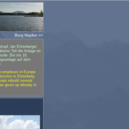
Burg Hopfen >>
skopf, der Ehrenberger
este Teil der Anlage ist
urde. Bis ins 18.
ungsanlage auf dem
e.
ss complexes in Europe
truction is Ehrenberg
 was rebuild several
as given up already in