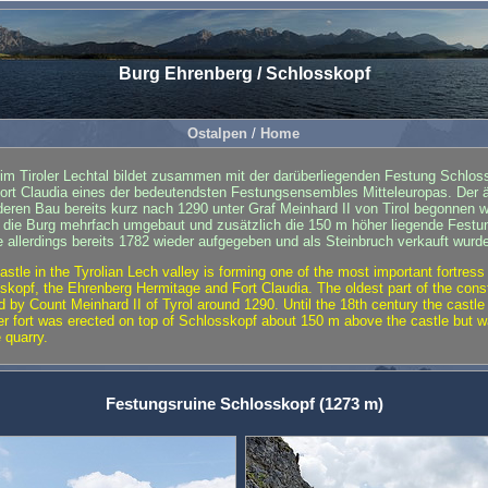
Burg Ehrenberg / Schlosskopf
Ostalpen
/
Home
im Tiroler Lechtal bildet zusammen mit der darüberliegenden Festung Schlos
rt Claudia eines der bedeutendsten Festungsensembles Mitteleuropas. Der ält
deren Bau bereits kurz nach 1290 unter Graf Meinhard II von Tirol begonnen w
e die Burg mehrfach umgebaut und zusätzlich die 150 m höher liegende Fest
ie allerdings bereits 1782 wieder aufgegeben und als Steinbruch verkauft wurd
astle in the Tyrolian Lech valley is forming one of the most important fortre
sskopf, the Ehrenberg Hermitage and Fort Claudia. The oldest part of the cons
d by Count Meinhard II of Tyrol around 1290. Until the 18th century the castle
her fort was erected on top of Schlosskopf about 150 m above the castle but w
 quarry.
Festungsruine Schlosskopf (1273 m)