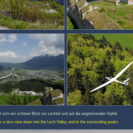
ich ein schöner Blick ins Lechtal und auf die angrenzenden Gipfel.
as a nice view down into the Lech Valley and to the surrounding peaks.